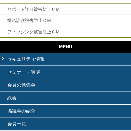
サポート詐欺被害防止ＣＭ
振込詐欺被害防止ＣＭ
フィッシング被害防止ＣＭ
MENU
セキュリティ情報
セミナー・講演
会員の勉強会
総会
協議会の紹介
会員一覧