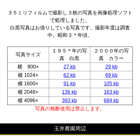
３５ミリフィルムで撮影し３枚の写真を画像処理ソフト
で処理しました。
白黒写真はお借りしている写真です。撮影年度は調査
中。昭和３＊年頃。
１９５＊年の写
２０００年の写
写真サイズ
真 白黒
真 カラー
横 800×
27 kb
29 kb
横 1024×
62 kb
69 kb
横 1600×
91 kb
105 kb
横 2048×
136 kb
163 kb
横 4096×
393 kb
684 kb
写真の無断使用は禁止します。
玉井農園周辺