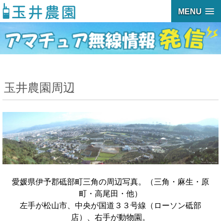
MENU
玉井農園周辺
愛媛県伊予郡砥部町三角の周辺写真。（三角・麻生・原
町・高尾田・他）
左手が松山市、中央が国道３３号線（ローソン砥部
店）、右手が動物園。