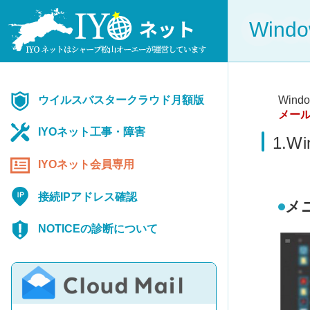
Wind
Win
ウイルスバスタークラウド月額版
メー
IYOネット工事・障害
1.
IYOネット会員専用
接続IPアドレス確認
メ
NOTICEの診断について